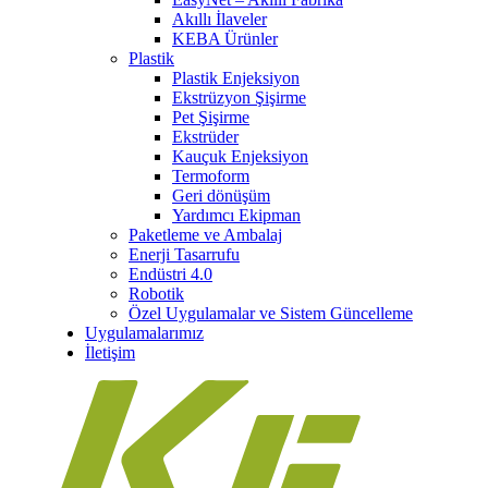
Akıllı İlaveler
KEBA Ürünler
Plastik
Plastik Enjeksiyon
Ekstrüzyon Şişirme
Pet Şişirme
Ekstrüder
Kauçuk Enjeksiyon
Termoform
Geri dönüşüm
Yardımcı Ekipman
Paketleme ve Ambalaj
Enerji Tasarrufu
Endüstri 4.0
Robotik
Özel Uygulamalar ve Sistem Güncelleme
Uygulamalarımız
İletişim