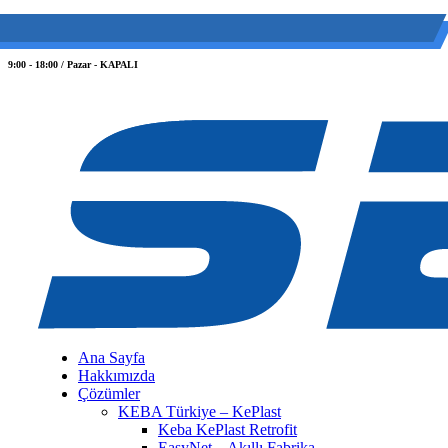
(0 212) 549 06 12
web@semiltd.com
9:00 - 18:00 / Pazar - KAPALI
Ana Sayfa
Hakkımızda
Çözümler
KEBA Türkiye – KePlast
Keba KePlast Retrofit
EasyNet – Akıllı Fabrika