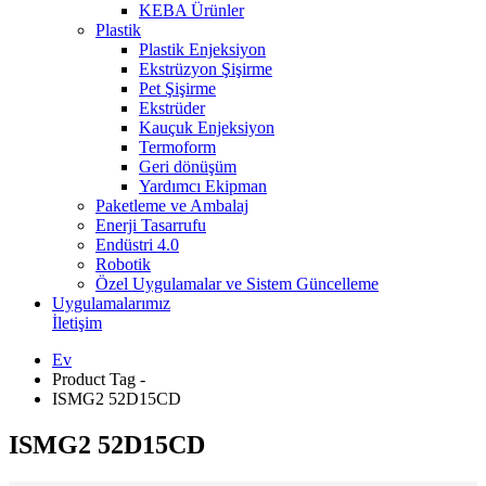
KEBA Ürünler
Plastik
Plastik Enjeksiyon
Ekstrüzyon Şişirme
Pet Şişirme
Ekstrüder
Kauçuk Enjeksiyon
Termoform
Geri dönüşüm
Yardımcı Ekipman
Paketleme ve Ambalaj
Enerji Tasarrufu
Endüstri 4.0
Robotik
Özel Uygulamalar ve Sistem Güncelleme
Uygulamalarımız
İletişim
Ev
Product Tag -
ISMG2 52D15CD
ISMG2 52D15CD