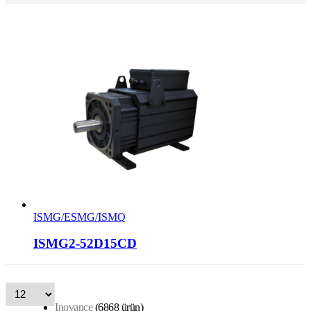
ISMG/ESMG/ISMQ
ISMG2-52D15CD
Inovance
68
68 ürün