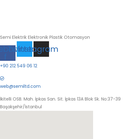
Semi Elektrik Elektronik Plastik Otomasyon
ebook-
Twitter
Instagram
f
+90 212 549 06 12
web@semiltd.com
İkitelli OSB. Mah. İpkas San. Sit. İpkas 13A Blok Sk. No:37-39
Başakşehir/İstanbul