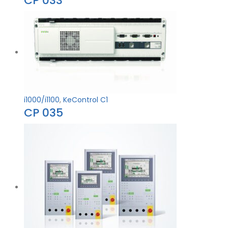
CP 033
i1000/i1100
,
KeControl C1
CP 035