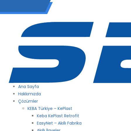
(0 212) 549 06 12
Ana Sayfa
Hakkımızda
Çözümler
KEBA Türkiye – KePlast
Keba KePlast Retrofit
EasyNet – Akıllı Fabrika
Akıllı İlaveler