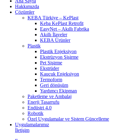
Ana Sayfa
Hakkımızda
Çözümler
KEBA Türkiye – KePlast
Keba KePlast Retrofit
EasyNet – Akıllı Fabrika
Akıllı İlaveler
KEBA Ürünler
Plastik
Plastik Enjeksiyon
Ekstrüzyon Şişirme
Pet Şişirme
Ekstrüder
Kauçuk Enjeksiyon
Termoform
Geri dönüşüm
Yardımcı Ekipman
Paketleme ve Ambalaj
Enerji Tasarrufu
Endüstri 4.0
Robotik
Özel Uygulamalar ve Sistem Güncelleme
Uygulamalarımız
İletişim