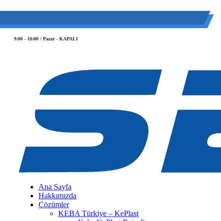
(0 212) 549 06 12
web@semiltd.com
9:00 - 18:00 / Pazar - KAPALI
Ana Sayfa
Hakkımızda
Çözümler
KEBA Türkiye – KePlast