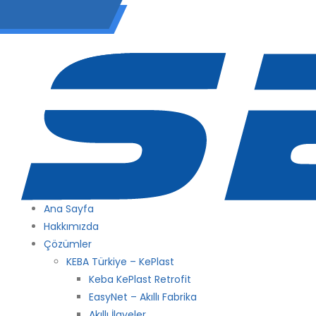
(0 212) 549 06 12
Ana Sayfa
Hakkımızda
Çözümler
KEBA Türkiye – KePlast
Keba KePlast Retrofit
EasyNet – Akıllı Fabrika
Akıllı İlaveler