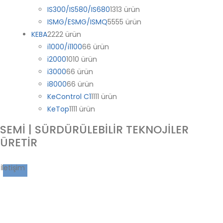
IS300/IS580/IS680
13
13 ürün
ISMG/ESMG/ISMQ
55
55 ürün
KEBA
22
22 ürün
i1000/i1100
6
6 ürün
i2000
10
10 ürün
i3000
6
6 ürün
i8000
6
6 ürün
KeControl C1
11
11 ürün
KeTop
11
11 ürün
SEMİ | SÜRDÜRÜLEBİLİR TEKNOJİLER
ÜRETİR
İletişim