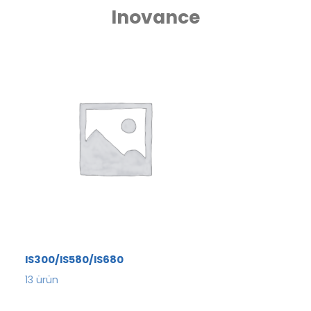
Inovance
IS300/IS580/IS680
13
ürün