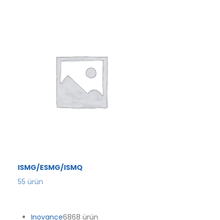
ISMG/ESMG/ISMQ
55
ürün
Inovance
68
68 ürün