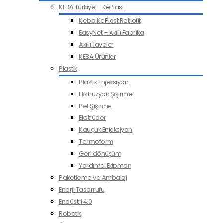
KEBA Türkiye – KePlast
Keba KePlast Retrofit
EasyNet – Akıllı Fabrika
Akıllı İlaveler
KEBA Ürünler
Plastik
Plastik Enjeksiyon
Ekstrüzyon Şişirme
Pet Şişirme
Ekstrüder
Kauçuk Enjeksiyon
Termoform
Geri dönüşüm
Yardımcı Ekipman
Paketleme ve Ambalaj
Enerji Tasarrufu
Endüstri 4.0
Robotik