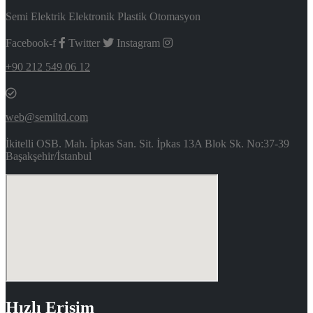
Semi Elektrik Elektronik Plastik Otomasyon
Facebook-f
Twitter
Instagram
+90 212 549 06 12
web@semiltd.com
İkitelli OSB. Mah. İpkas San. Sit. İpkas 13A Blok Sk. No:37-39
Başakşehir/İstanbul
Hızlı Erişim