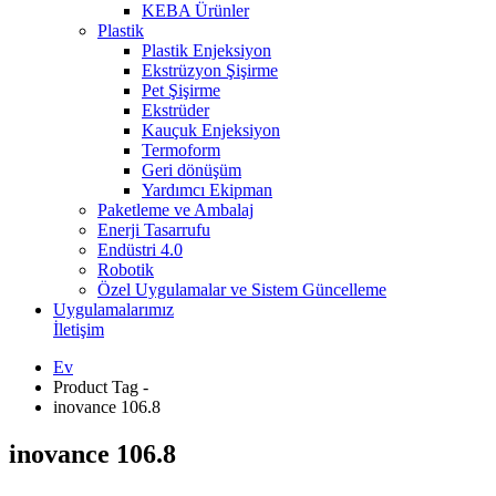
KEBA Ürünler
Plastik
Plastik Enjeksiyon
Ekstrüzyon Şişirme
Pet Şişirme
Ekstrüder
Kauçuk Enjeksiyon
Termoform
Geri dönüşüm
Yardımcı Ekipman
Paketleme ve Ambalaj
Enerji Tasarrufu
Endüstri 4.0
Robotik
Özel Uygulamalar ve Sistem Güncelleme
Uygulamalarımız
İletişim
Ev
Product Tag -
inovance 106.8
inovance 106.8