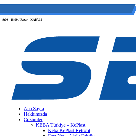
(0 212) 549 06 12
web@semiltd.com
9:00 - 18:00 / Pazar - KAPALI
Ana Sayfa
Hakkımızda
Çözümler
KEBA Türkiye – KePlast
Keba KePlast Retrofit
EasyNet – Akıllı Fabrika