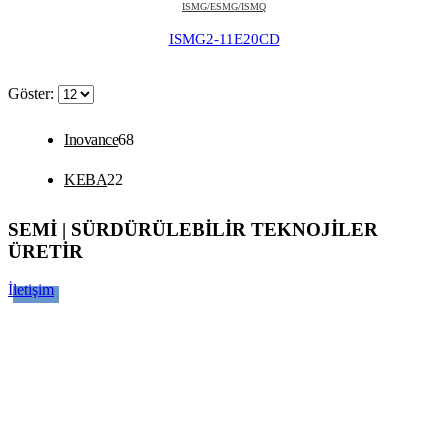
ISMG/ESMG/ISMQ
ISMG2-11E20CD
Göster:
68
Inovance
68
ürün
22
KEBA
22
ürün
SEMİ | SÜRDÜRÜLEBİLİR TEKNOJİLER
ÜRETİR
İletişim