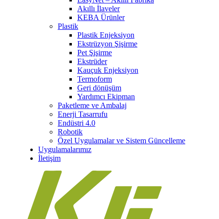
Akıllı İlaveler
KEBA Ürünler
Plastik
Plastik Enjeksiyon
Ekstrüzyon Şişirme
Pet Şişirme
Ekstrüder
Kauçuk Enjeksiyon
Termoform
Geri dönüşüm
Yardımcı Ekipman
Paketleme ve Ambalaj
Enerji Tasarrufu
Endüstri 4.0
Robotik
Özel Uygulamalar ve Sistem Güncelleme
Uygulamalarımız
İletişim