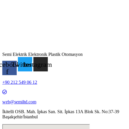
Semi Elektrik Elektronik Plastik Otomasyon
cebook-
Twitter
Instagram
f
+90 212 549 06 12
web@semiltd.com
İkitelli OSB. Mah. İpkas San. Sit. İpkas 13A Blok Sk. No:37-39
Başakşehir/İstanbul