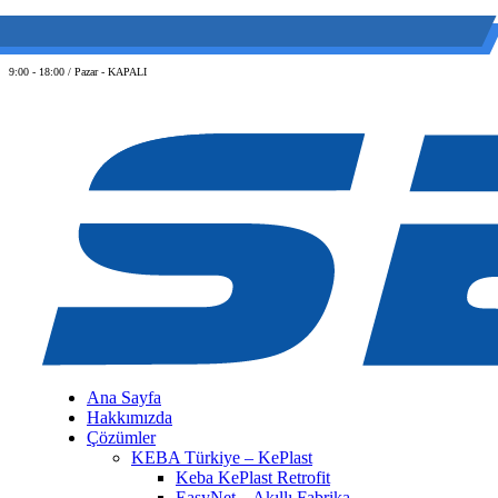
(0 212) 549 06 12
web@semiltd.com
9:00 - 18:00 / Pazar - KAPALI
Ana Sayfa
Hakkımızda
Çözümler
KEBA Türkiye – KePlast
Keba KePlast Retrofit
EasyNet – Akıllı Fabrika