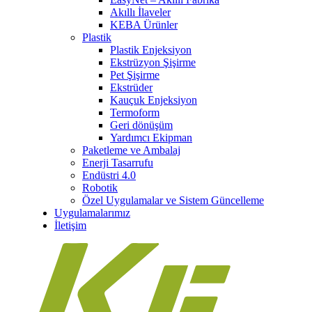
Akıllı İlaveler
KEBA Ürünler
Plastik
Plastik Enjeksiyon
Ekstrüzyon Şişirme
Pet Şişirme
Ekstrüder
Kauçuk Enjeksiyon
Termoform
Geri dönüşüm
Yardımcı Ekipman
Paketleme ve Ambalaj
Enerji Tasarrufu
Endüstri 4.0
Robotik
Özel Uygulamalar ve Sistem Güncelleme
Uygulamalarımız
İletişim