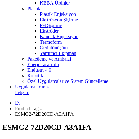
KEBA Ürünler
Plastik
Plastik Enjeksiyon
Ekstrüzyon Şişirme
Pet Şişirme
Ekstrüder
Kauçuk Enjeksiyon
Termoform
Geri dönüşüm
Yardımcı Ekipman
Paketleme ve Ambalaj
Enerji Tasarrufu
Endüstri 4.0
Robotik
Özel Uygulamalar ve Sistem Güncelleme
Uygulamalarımız
İletişim
Ev
Product Tag -
ESMG2-72D20CD-A3A1FA
ESMG2-72D20CD-A3A1FA