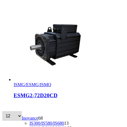
ISMG/ESMG/ISMQ
ESMG2-72D20CD
68
Inovance
68
ürün
13
IS300/IS580/IS680
13