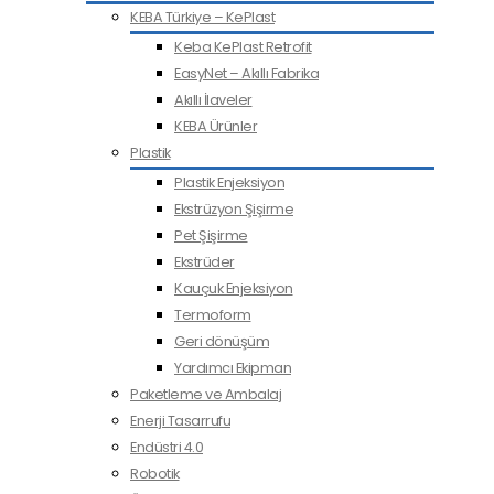
KEBA Türkiye – KePlast
Keba KePlast Retrofit
EasyNet – Akıllı Fabrika
Akıllı İlaveler
KEBA Ürünler
Plastik
Plastik Enjeksiyon
Ekstrüzyon Şişirme
Pet Şişirme
Ekstrüder
Kauçuk Enjeksiyon
Termoform
Geri dönüşüm
Yardımcı Ekipman
Paketleme ve Ambalaj
Enerji Tasarrufu
Endüstri 4.0
Robotik