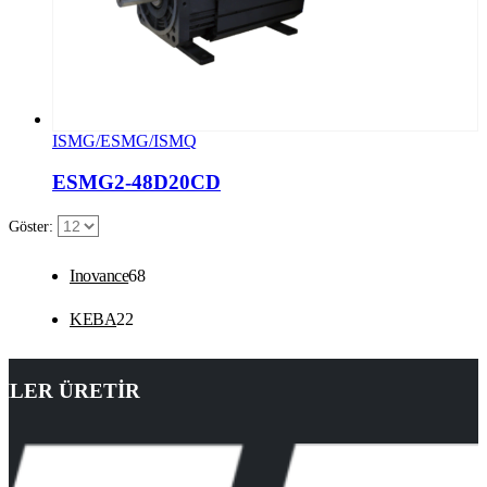
ISMG/ESMG/ISMQ
ESMG2-48D20CD
Göster:
68
Inovance
68
ürün
22
KEBA
22
ürün
JİLER ÜRETİR