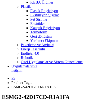
KEBA Ürünler
Plastik
Plastik Enjeksiyon
Ekstrüzyon Şişirme
Pet Şişirme
Ekstrüder
Kauçuk Enjeksiyon
Termoform
Geri dönüşüm
Yardımcı Ekipman
Paketleme ve Ambalaj
Enerji Tasarrufu
Endüstri 4.0
Robotik
Özel Uygulamalar ve Sistem Güncelleme
Uygulamalarımız
İletişim
Ev
Product Tag -
ESMG2-42D17CD-R1A1FA
ESMG2-42D17CD-R1A1FA