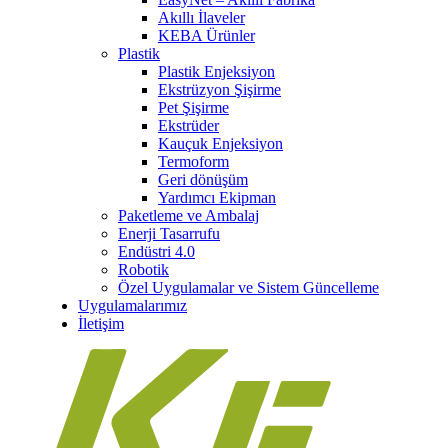
Akıllı İlaveler
KEBA Ürünler
Plastik
Plastik Enjeksiyon
Ekstrüzyon Şişirme
Pet Şişirme
Ekstrüder
Kauçuk Enjeksiyon
Termoform
Geri dönüşüm
Yardımcı Ekipman
Paketleme ve Ambalaj
Enerji Tasarrufu
Endüstri 4.0
Robotik
Özel Uygulamalar ve Sistem Güncelleme
Uygulamalarımız
İletişim