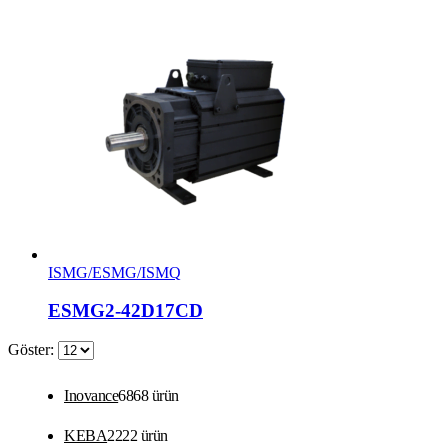
ISMG/ESMG/ISMQ
ESMG2-42D17CD
Göster:
Inovance
68
68 ürün
KEBA
22
22 ürün