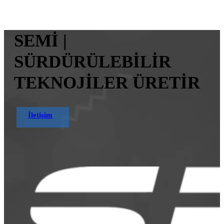
SEMİ |
SÜRDÜRÜLEBİLİR
TEKNOJİLER ÜRETİR
İletişim