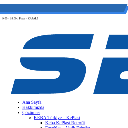
(0 212) 549 06 12
web@semiltd.com
9:00 - 18:00 / Pazar - KAPALI
Ana Sayfa
Hakkımızda
Çözümler
KEBA Türkiye – KePlast
Keba KePlast Retrofit
EasyNet – Akıllı Fabrika