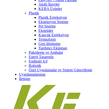
Akıllı İlaveler
KEBA Ürünler
Plastik
Plastik Enjeksiyon
Ekstrüzyon Şişirme
Pet Şişirme
Ekstrüder
Kauçuk Enjeksiyon
Termoform
Geri dönüşüm
Yardımcı Ekipman
Paketleme ve Ambalaj
Enerji Tasarrufu
Endüstri 4.0
Robotik
Özel Uygulamalar ve Sistem Güncelleme
Uygulamalarımız
İletişim