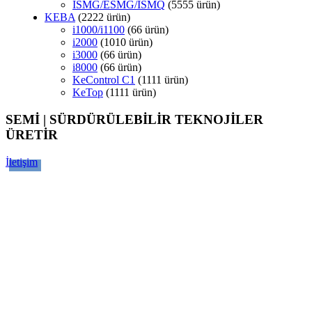
ISMG/ESMG/ISMQ
55
55 ürün
KEBA
22
22 ürün
i1000/i1100
6
6 ürün
i2000
10
10 ürün
i3000
6
6 ürün
i8000
6
6 ürün
KeControl C1
11
11 ürün
KeTop
11
11 ürün
SEMİ | SÜRDÜRÜLEBİLİR TEKNOJİLER
ÜRETİR
İletişim