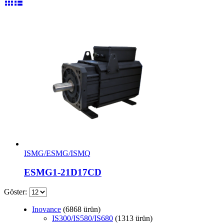
ISMG/ESMG/ISMQ
ESMG1-21D17CD
Göster:
Inovance
68
68 ürün
IS300/IS580/IS680
13
13 ürün