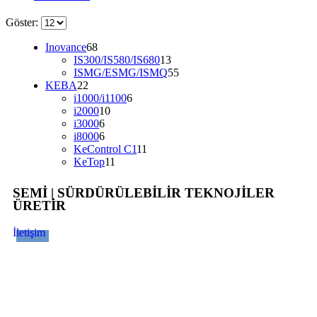
Göster:
Inovance
68
IS300/IS580/IS680
13
ISMG/ESMG/ISMQ
55
KEBA
22
i1000/i1100
6
i2000
10
i3000
6
i8000
6
KeControl C1
11
KeTop
11
SEMİ | SÜRDÜRÜLEBİLİR TEKNOJİLER
ÜRETİR
İletişim