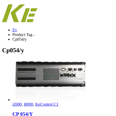
Ev
Product Tag -
Cp054/y
Cp054/y
i2000
,
i8000
,
KeControl C1
CP 054/Y