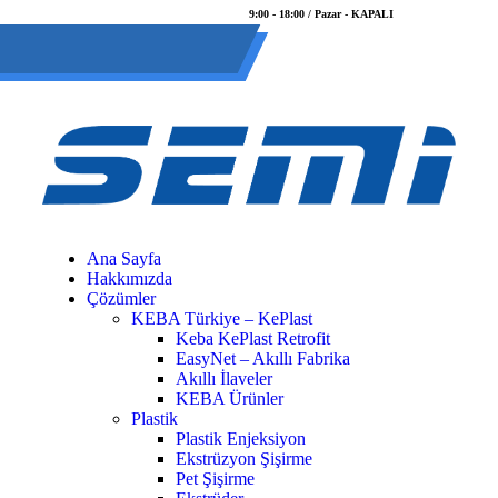
9:00 - 18:00 / Pazar - KAPALI
(0 212) 549 06 12
web@semiltd.com
Ana Sayfa
Hakkımızda
Çözümler
KEBA Türkiye – KePlast
Keba KePlast Retrofit
EasyNet – Akıllı Fabrika
Akıllı İlaveler
KEBA Ürünler
Plastik
Plastik Enjeksiyon
Ekstrüzyon Şişirme
Pet Şişirme