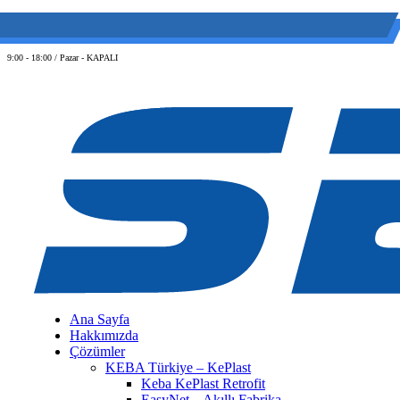
(0 212) 549 06 12
web@semiltd.com
9:00 - 18:00 / Pazar - KAPALI
Ana Sayfa
Hakkımızda
Çözümler
KEBA Türkiye – KePlast
Keba KePlast Retrofit
EasyNet – Akıllı Fabrika