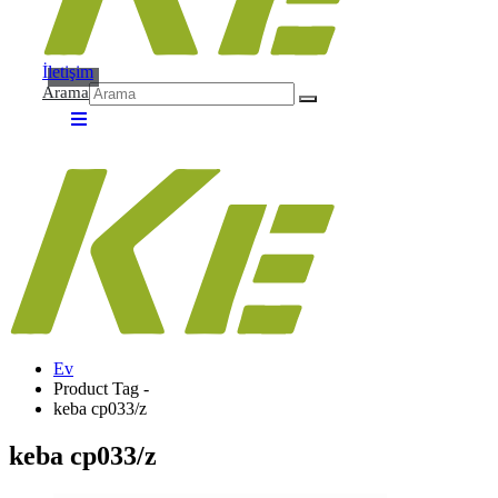
İletişim
Arama
Ev
Product Tag -
keba cp033/z
keba cp033/z