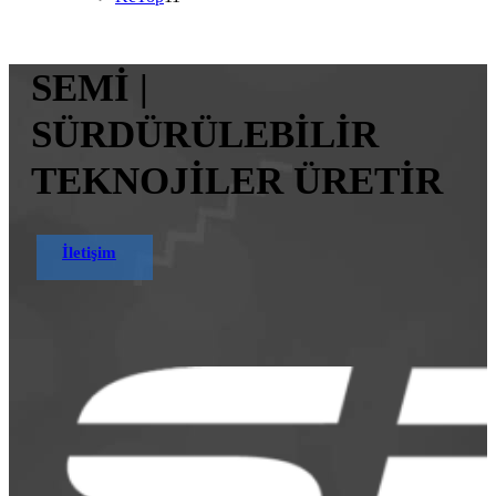
ürün
SEMİ |
SÜRDÜRÜLEBİLİR
TEKNOJİLER ÜRETİR
İletişim