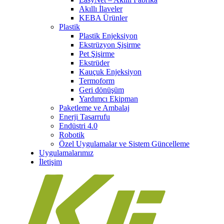
Akıllı İlaveler
KEBA Ürünler
Plastik
Plastik Enjeksiyon
Ekstrüzyon Şişirme
Pet Şişirme
Ekstrüder
Kauçuk Enjeksiyon
Termoform
Geri dönüşüm
Yardımcı Ekipman
Paketleme ve Ambalaj
Enerji Tasarrufu
Endüstri 4.0
Robotik
Özel Uygulamalar ve Sistem Güncelleme
Uygulamalarımız
İletişim