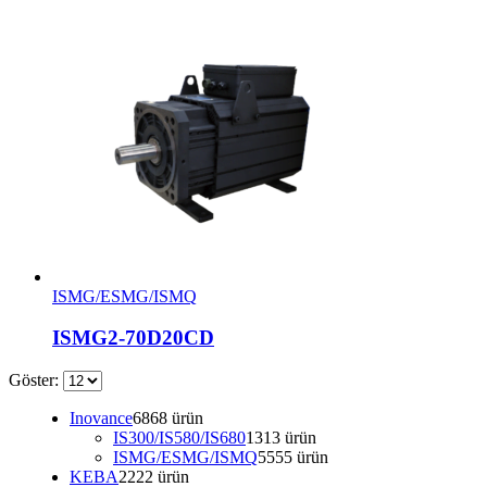
ISMG/ESMG/ISMQ
ISMG2-70D20CD
Göster:
Inovance
68
68 ürün
IS300/IS580/IS680
13
13 ürün
ISMG/ESMG/ISMQ
55
55 ürün
KEBA
22
22 ürün