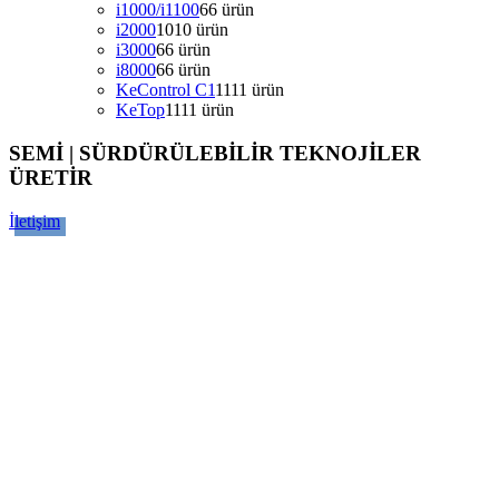
i1000/i1100
6
6 ürün
i2000
10
10 ürün
i3000
6
6 ürün
i8000
6
6 ürün
KeControl C1
11
11 ürün
KeTop
11
11 ürün
SEMİ | SÜRDÜRÜLEBİLİR TEKNOJİLER
ÜRETİR
İletişim