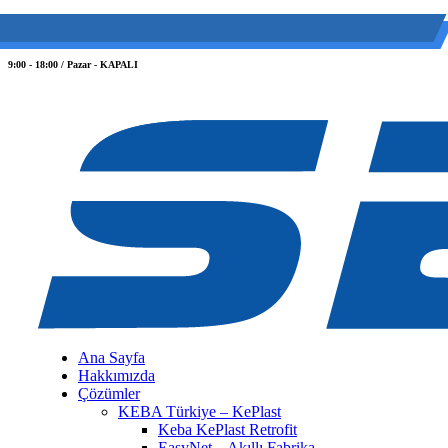
(0 212) 549 06 12
web@semiltd.com
9:00 - 18:00 / Pazar - KAPALI
Ana Sayfa
Hakkımızda
Çözümler
KEBA Türkiye – KePlast
Keba KePlast Retrofit
EasyNet – Akıllı Fabrika