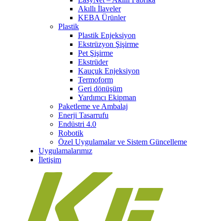
Akıllı İlaveler
KEBA Ürünler
Plastik
Plastik Enjeksiyon
Ekstrüzyon Şişirme
Pet Şişirme
Ekstrüder
Kauçuk Enjeksiyon
Termoform
Geri dönüşüm
Yardımcı Ekipman
Paketleme ve Ambalaj
Enerji Tasarrufu
Endüstri 4.0
Robotik
Özel Uygulamalar ve Sistem Güncelleme
Uygulamalarımız
İletişim