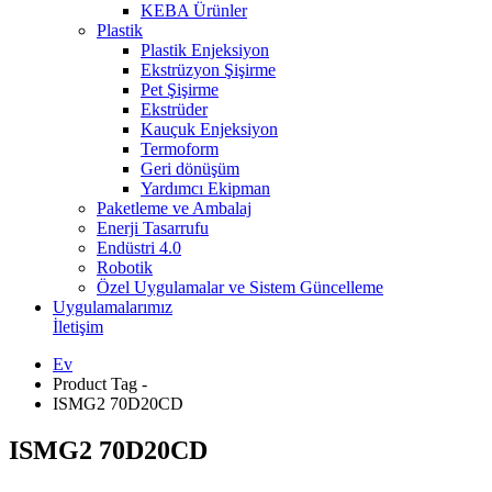
KEBA Ürünler
Plastik
Plastik Enjeksiyon
Ekstrüzyon Şişirme
Pet Şişirme
Ekstrüder
Kauçuk Enjeksiyon
Termoform
Geri dönüşüm
Yardımcı Ekipman
Paketleme ve Ambalaj
Enerji Tasarrufu
Endüstri 4.0
Robotik
Özel Uygulamalar ve Sistem Güncelleme
Uygulamalarımız
İletişim
Ev
Product Tag -
ISMG2 70D20CD
ISMG2 70D20CD