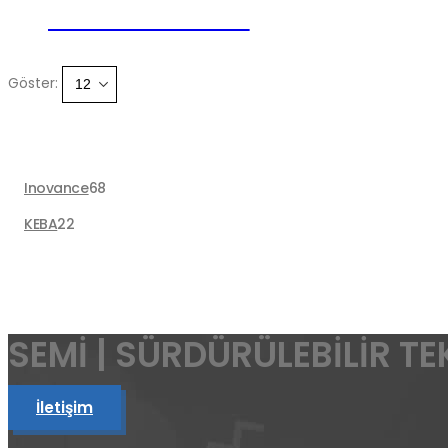
ESMG2-36D20CD
Göster:
68
Inovance
68
ürün
22
KEBA
22
ürün
SEMİ | SÜRDÜRÜLEBİLİR TE
İletişim