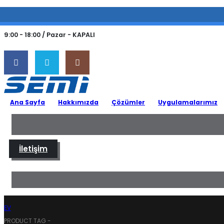
(0 212) 549 06 12
web@semiltd.com
9:00 - 18:00 / Pazar - KAPALI
Ana Sayfa
Hakkımızda
Çözümler
Uygulamalarımız
İletişim
EV
PRODUCT TAG -