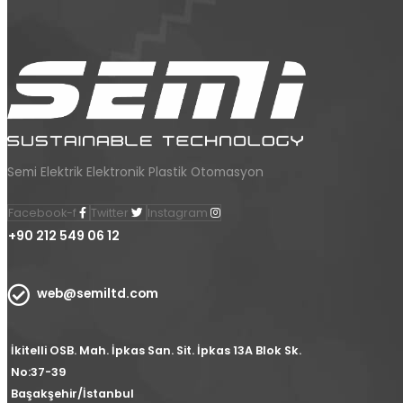
Semi Elektrik Elektronik Plastik Otomasyon
Facebook-f
Twitter
Instagram
+90 212 549 06 12
web@semiltd.com
İkitelli OSB. Mah. İpkas San. Sit. İpkas 13A Blok Sk.
No:37-39
Başakşehir/İstanbul