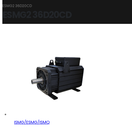
ESMG2 36D20CD
ESMG2 36D20CD
ISMG/ESMG/ISMQ