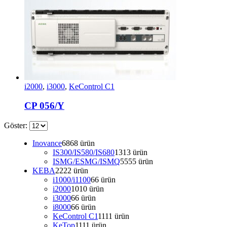
i2000
,
i3000
,
KeControl C1
CP 056/Y
Göster:
Inovance
68
68 ürün
IS300/IS580/IS680
13
13 ürün
ISMG/ESMG/ISMQ
55
55 ürün
KEBA
22
22 ürün
i1000/i1100
6
6 ürün
i2000
10
10 ürün
i3000
6
6 ürün
i8000
6
6 ürün
KeControl C1
11
11 ürün
KeTop
11
11 ürün