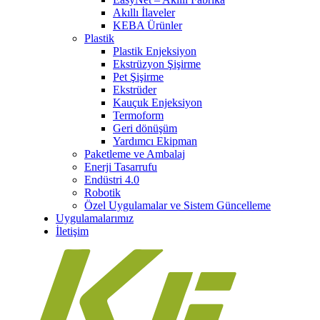
Akıllı İlaveler
KEBA Ürünler
Plastik
Plastik Enjeksiyon
Ekstrüzyon Şişirme
Pet Şişirme
Ekstrüder
Kauçuk Enjeksiyon
Termoform
Geri dönüşüm
Yardımcı Ekipman
Paketleme ve Ambalaj
Enerji Tasarrufu
Endüstri 4.0
Robotik
Özel Uygulamalar ve Sistem Güncelleme
Uygulamalarımız
İletişim