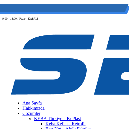
(0 212) 549 06 12
web@semiltd.com
9:00 - 18:00 / Pazar - KAPALI
Ana Sayfa
Hakkımızda
Çözümler
KEBA Türkiye – KePlast
Keba KePlast Retrofit
EasyNet – Akıllı Fabrika