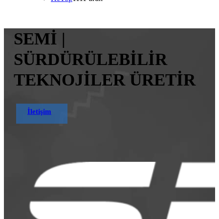
SEMİ |
SÜRDÜRÜLEBİLİR
TEKNOJİLER ÜRETİR
İletişim