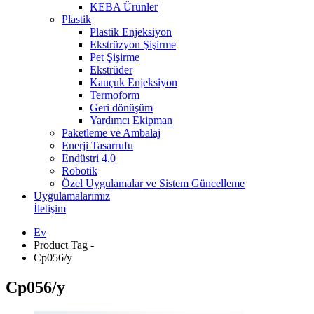
KEBA Ürünler
Plastik
Plastik Enjeksiyon
Ekstrüzyon Şişirme
Pet Şişirme
Ekstrüder
Kauçuk Enjeksiyon
Termoform
Geri dönüşüm
Yardımcı Ekipman
Paketleme ve Ambalaj
Enerji Tasarrufu
Endüstri 4.0
Robotik
Özel Uygulamalar ve Sistem Güncelleme
Uygulamalarımız
İletişim
Ev
Product Tag -
Cp056/y
Cp056/y