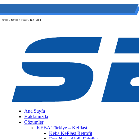
(0 212) 549 06 12
web@semiltd.com
9:00 - 18:00 / Pazar - KAPALI
Ana Sayfa
Hakkımızda
Çözümler
KEBA Türkiye – KePlast
Keba KePlast Retrofit
EasyNet – Akıllı Fabrika