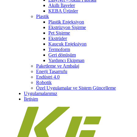
Akıllı İlaveler
KEBA Ürünler
Plastik
Plastik Enjeksiyon
Ekstrüzyon Şişirme
Pet Şişirme
Ekstrüder
Kauçuk Enjeksiyon
Termoform
Geri dönüşüm
Yardımcı Ekipman
Paketleme ve Ambalaj
Enerji Tasarrufu
Endüstri 4.0
Robotik
Özel Uygulamalar ve Sistem Güncelleme
Uygulamalarımız
İletişim