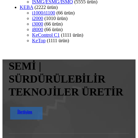
ISMG/ESMG/ISMQ
55
55 ürün
KEBA
22
22 ürün
i1000/i1100
6
6 ürün
i2000
10
10 ürün
i3000
6
6 ürün
i8000
6
6 ürün
KeControl C1
11
11 ürün
KeTop
11
11 ürün
SEMİ |
SÜRDÜRÜLEBİLİR
TEKNOJİLER ÜRETİR
İletişim