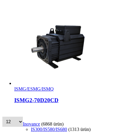
ISMG/ESMG/ISMQ
ISMG2-70D20CD
Inovance
68
68 ürün
IS300/IS580/IS680
13
13 ürün