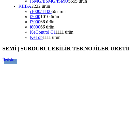
ISMG/ESMG/ISMQ
55
55 ürün
KEBA
22
22 ürün
i1000/i1100
6
6 ürün
i2000
10
10 ürün
i3000
6
6 ürün
i8000
6
6 ürün
KeControl C1
11
11 ürün
KeTop
11
11 ürün
SEMİ | SÜRDÜRÜLEBİLİR TEKNOJİLER ÜRETİ
İletişim