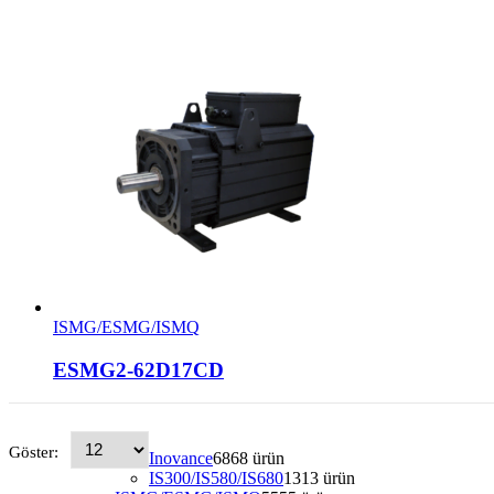
ISMG/ESMG/ISMQ
ESMG2-62D17CD
Göster:
Inovance
68
68 ürün
IS300/IS580/IS680
13
13 ürün