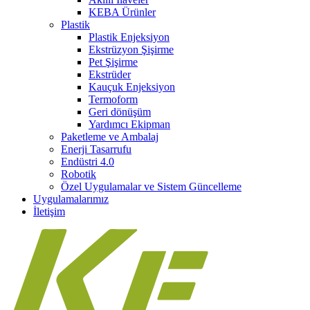
KEBA Ürünler
Plastik
Plastik Enjeksiyon
Ekstrüzyon Şişirme
Pet Şişirme
Ekstrüder
Kauçuk Enjeksiyon
Termoform
Geri dönüşüm
Yardımcı Ekipman
Paketleme ve Ambalaj
Enerji Tasarrufu
Endüstri 4.0
Robotik
Özel Uygulamalar ve Sistem Güncelleme
Uygulamalarımız
İletişim