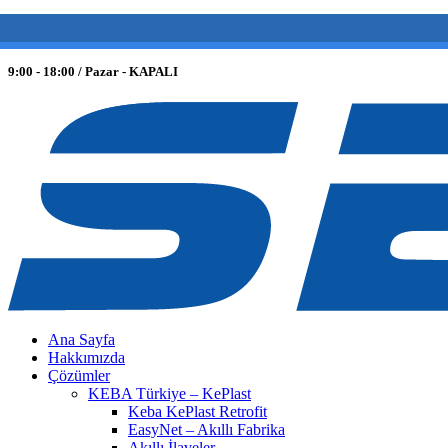
(0 212) 549 06 12
web@semiltd.com
9:00 - 18:00 / Pazar - KAPALI
Ana Sayfa
Hakkımızda
Çözümler
KEBA Türkiye – KePlast
Keba KePlast Retrofit
EasyNet – Akıllı Fabrika
Akıllı İlaveler