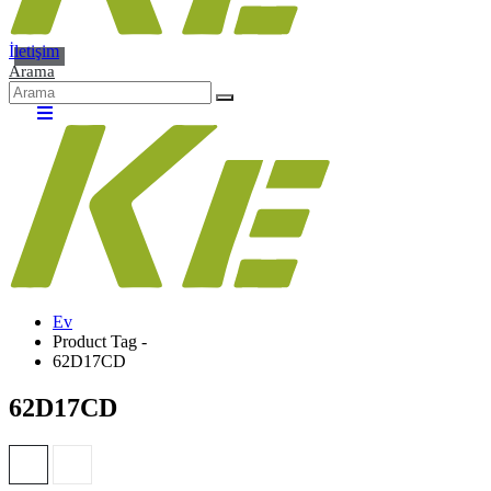
İletişim
Arama
Ev
Product Tag -
62D17CD
62D17CD