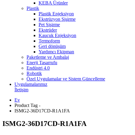
KEBA Ürünler
Plastik
Plastik Enjeksiyon
Ekstrüzyon Şişirme
Pet Şişirme
Ekstrüder
Kauçuk Enjeksiyon
Termoform
Geri dönüşüm
Yardımcı Ekipman
Paketleme ve Ambalaj
Enerji Tasarrufu
Endüstri 4.0
Robotik
Özel Uygulamalar ve Sistem Güncelleme
Uygulamalarımız
İletişim
Ev
Product Tag -
ISMG2-36D17CD-R1A1FA
ISMG2-36D17CD-R1A1FA