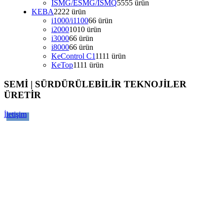
ISMG/ESMG/ISMQ
55
55 ürün
KEBA
22
22 ürün
i1000/i1100
6
6 ürün
i2000
10
10 ürün
i3000
6
6 ürün
i8000
6
6 ürün
KeControl C1
11
11 ürün
KeTop
11
11 ürün
SEMİ | SÜRDÜRÜLEBİLİR TEKNOJİLER
ÜRETİR
İletişim