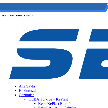
(0 212) 549 06 12
web@semiltd.com
9:00 - 18:00 / Pazar - KAPALI
Ana Sayfa
Hakkımızda
Çözümler
KEBA Türkiye – KePlast
Keba KePlast Retrofit
EasyNet – Akıllı Fabrika