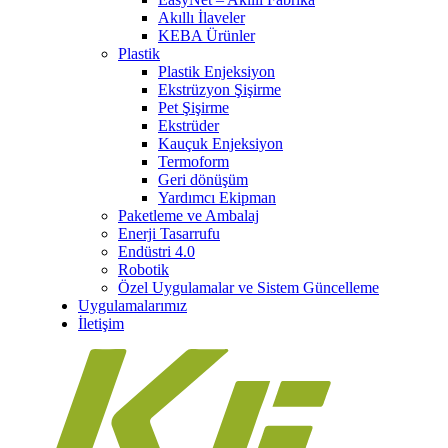
Akıllı İlaveler
KEBA Ürünler
Plastik
Plastik Enjeksiyon
Ekstrüzyon Şişirme
Pet Şişirme
Ekstrüder
Kauçuk Enjeksiyon
Termoform
Geri dönüşüm
Yardımcı Ekipman
Paketleme ve Ambalaj
Enerji Tasarrufu
Endüstri 4.0
Robotik
Özel Uygulamalar ve Sistem Güncelleme
Uygulamalarımız
İletişim