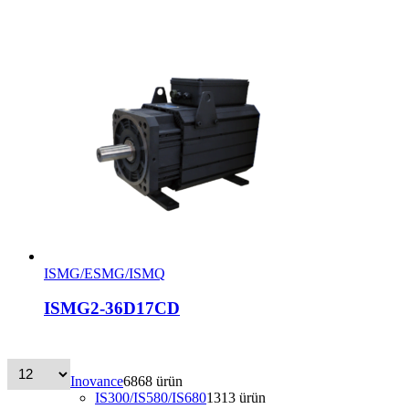
ISMG/ESMG/ISMQ
ISMG2-36D17CD
Inovance
68
68 ürün
IS300/IS580/IS680
13
13 ürün