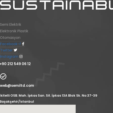
Semi Elektrik
Elektronik Plastik
Otomasyon
Facebook-f
Twitter
Instagram
+90 212 549 06 12
web@semiltd.com
İkitelli OSB. Mah. İpkas San. Sit. İpkas 13A Blok Sk. No:37-39
Başakşehir/İstanbul