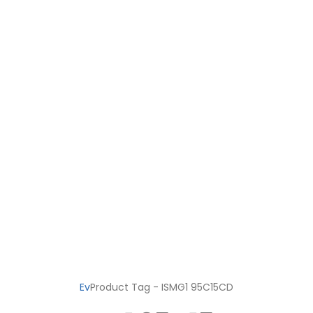
Ev
Product Tag -
ISMG1 95C15CD