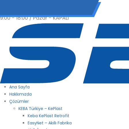
(0 212) 549 06 12
web@semiltd.com
9:00 - 18:00 / Pazar - KAPALI
Ana Sayfa
Hakkımızda
Çözümler
KEBA Türkiye – KePlast
Keba KePlast Retrofit
EasyNet – Akıllı Fabrika