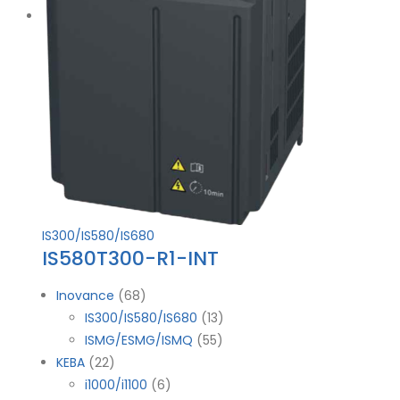
IS300/IS580/IS680
IS580T300-R1-INT
Inovance
68
IS300/IS580/IS680
13
ISMG/ESMG/ISMQ
55
KEBA
22
i1000/i1100
6