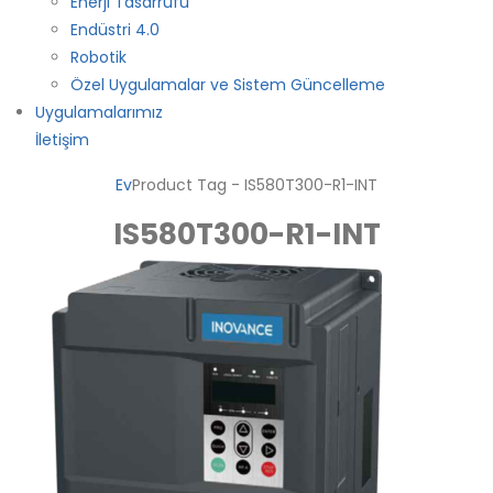
Enerji Tasarrufu
Endüstri 4.0
Robotik
Özel Uygulamalar ve Sistem Güncelleme
Uygulamalarımız
İletişim
Ev
Product Tag -
IS580T300-R1-INT
IS580T300-R1-INT