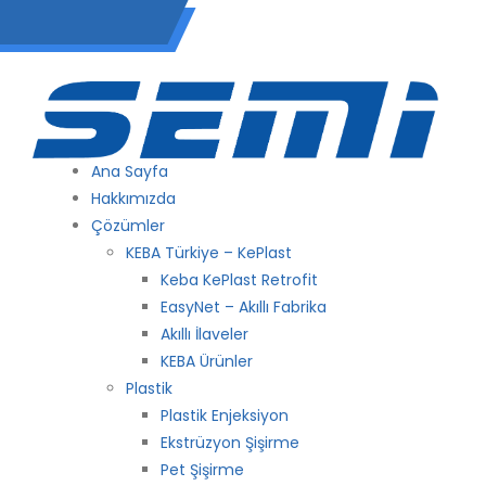
(0 212) 549 06 12
Ana Sayfa
Hakkımızda
Çözümler
KEBA Türkiye – KePlast
Keba KePlast Retrofit
EasyNet – Akıllı Fabrika
Akıllı İlaveler
KEBA Ürünler
Plastik
Plastik Enjeksiyon
Ekstrüzyon Şişirme
Pet Şişirme