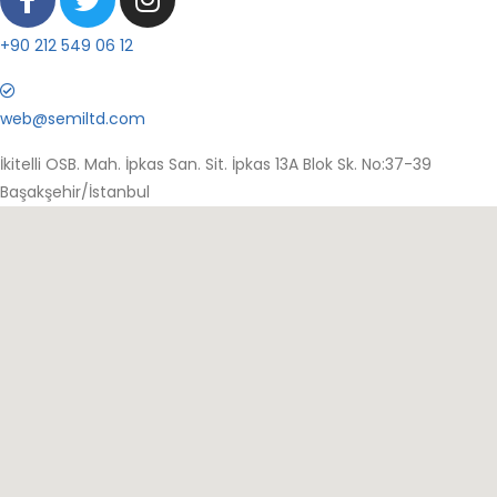
+90 212 549 06 12
web@semiltd.com
İkitelli OSB. Mah. İpkas San. Sit. İpkas 13A Blok Sk. No:37-39
Başakşehir/İstanbul