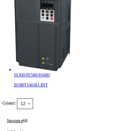
IS300/IS580/IS680
IS580T140-R1-INT
Göster:
68
Inovance
68
ürün
22