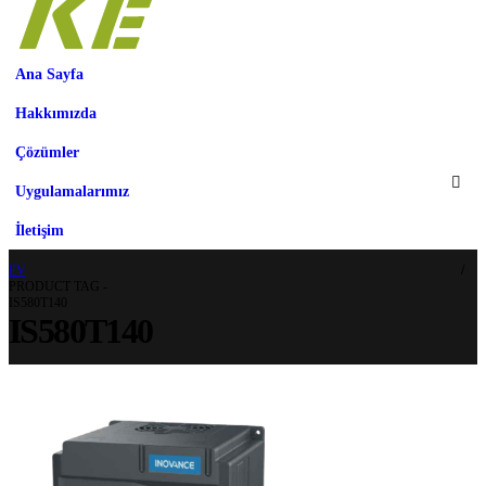
Ana Sayfa
Hakkımızda
Çözümler
Uygulamalarımız
İletişim
EV
PRODUCT TAG -
IS580T140
IS580T140