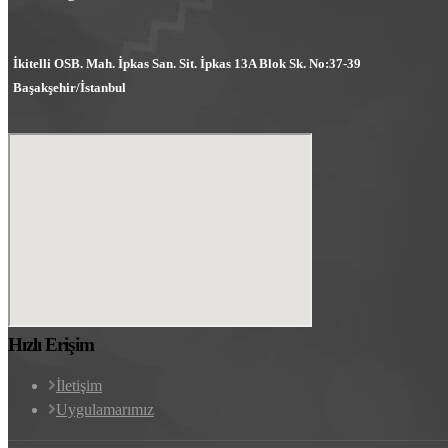
İkitelli OSB. Mah. İpkas San. Sit. İpkas 13A Blok Sk. No:37-39
Başakşehir/İstanbul
Hızlı Erişim
İletişim
Uygulamarımız