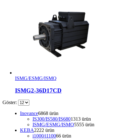
ISMG/ESMG/ISMQ
ISMG2-36D17CD
Göster:
Inovance
68
68 ürün
IS300/IS580/IS680
13
13 ürün
ISMG/ESMG/ISMQ
55
55 ürün
KEBA
22
22 ürün
i1000/i1100
6
6 ürün