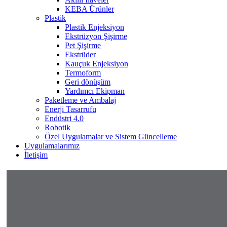
KEBA Ürünler
Plastik
Plastik Enjeksiyon
Ekstrüzyon Şişirme
Pet Şişirme
Ekstrüder
Kauçuk Enjeksiyon
Termoform
Geri dönüşüm
Yardımcı Ekipman
Paketleme ve Ambalaj
Enerji Tasarrufu
Endüstri 4.0
Robotik
Özel Uygulamalar ve Sistem Güncelleme
Uygulamalarımız
İletişim