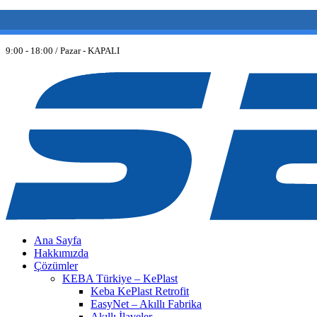
(0 212) 549 06 12
web@semiltd.com
9:00 - 18:00 / Pazar - KAPALI
Ana Sayfa
Hakkımızda
Çözümler
KEBA Türkiye – KePlast
Keba KePlast Retrofit
EasyNet – Akıllı Fabrika
Akıllı İlaveler