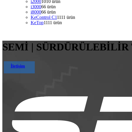
i2000
10
10 ürün
i3000
6
6 ürün
i8000
6
6 ürün
KeControl C1
11
11 ürün
KeTop
11
11 ürün
SEMİ | SÜRDÜRÜLEBİLİR
İletişim