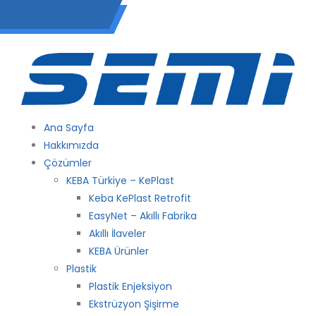
(0 212) 549 06 12
Ana Sayfa
Hakkımızda
Çözümler
KEBA Türkiye – KePlast
Keba KePlast Retrofit
EasyNet – Akıllı Fabrika
Akıllı İlaveler
KEBA Ürünler
Plastik
Plastik Enjeksiyon
Ekstrüzyon Şişirme