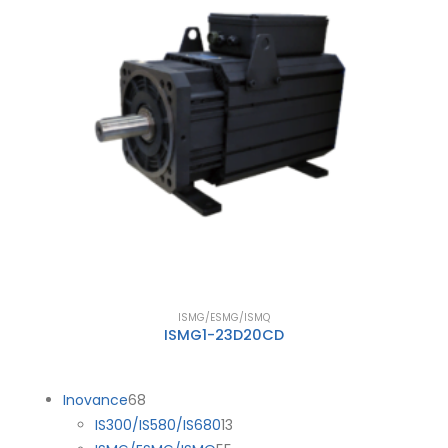
ISMG/ESMG/ISMQ
ISMG1-23D20CD
Inovance
68
IS300/IS580/IS680
13