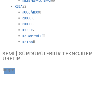
ISMG/ESMG/ISMQ
55
KEBA
22
i1000/i1100
6
i2000
10
i3000
6
i8000
6
KeControl C1
11
KeTop
11
SEMİ | SÜRDÜRÜLEBİLİR TEKNOJİLER
ÜRETİR
İletişim