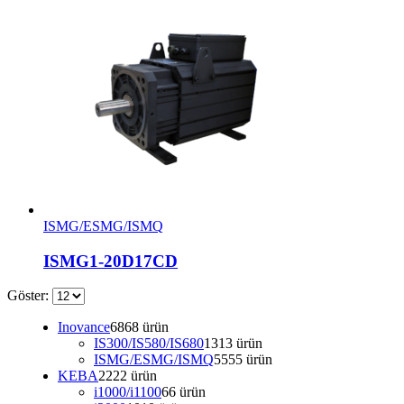
ISMG/ESMG/ISMQ
ISMG1-20D17CD
Göster:
Inovance
68
68 ürün
IS300/IS580/IS680
13
13 ürün
ISMG/ESMG/ISMQ
55
55 ürün
KEBA
22
22 ürün
i1000/i1100
6
6 ürün