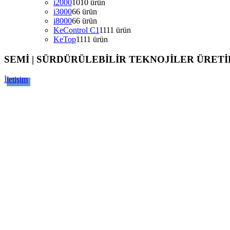
i2000
10
10 ürün
i3000
6
6 ürün
i8000
6
6 ürün
KeControl C1
11
11 ürün
KeTop
11
11 ürün
SEMİ | SÜRDÜRÜLEBİLİR TEKNOJİLER ÜRETİ
İletişim