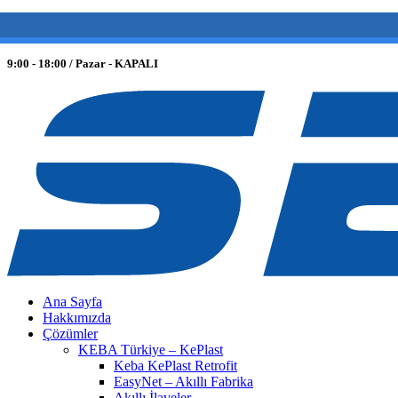
(0 212) 549 06 12
web@semiltd.com
9:00 - 18:00 / Pazar - KAPALI
Ana Sayfa
Hakkımızda
Çözümler
KEBA Türkiye – KePlast
Keba KePlast Retrofit
EasyNet – Akıllı Fabrika
Akıllı İlaveler