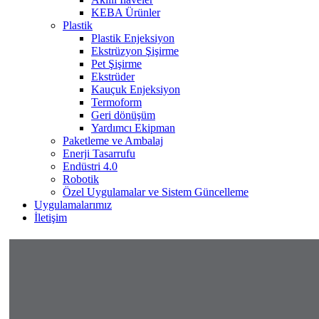
KEBA Ürünler
Plastik
Plastik Enjeksiyon
Ekstrüzyon Şişirme
Pet Şişirme
Ekstrüder
Kauçuk Enjeksiyon
Termoform
Geri dönüşüm
Yardımcı Ekipman
Paketleme ve Ambalaj
Enerji Tasarrufu
Endüstri 4.0
Robotik
Özel Uygulamalar ve Sistem Güncelleme
Uygulamalarımız
İletişim