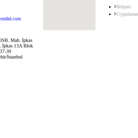
İletişim
Uygulamar
miltd.com
i OSB. Mah. İpkas
t. İpkas 13A Blok
:37-39
hir/İstanbul