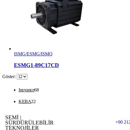
ISMG/ESMG/ISMQ
ESMG1-89C17CD
Göster:
Inovance
68
KEBA
22
SEMİ |
SÜRDÜRÜLEBİLİR
+90 212
TEKNOJİLER