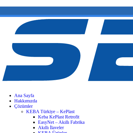
(0 212) 549 06 12
web@semiltd.com
Ana Sayfa
Hakkımızda
Çözümler
KEBA Türkiye – KePlast
Keba KePlast Retrofit
EasyNet – Akıllı Fabrika
Akıllı İlaveler
KEBA Ürünler