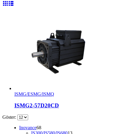
ISMG/ESMG/ISMQ
ISMG2-57D20CD
Göster:
68
Inovance
68
ürün
13
IS300/IS580/IS680
13