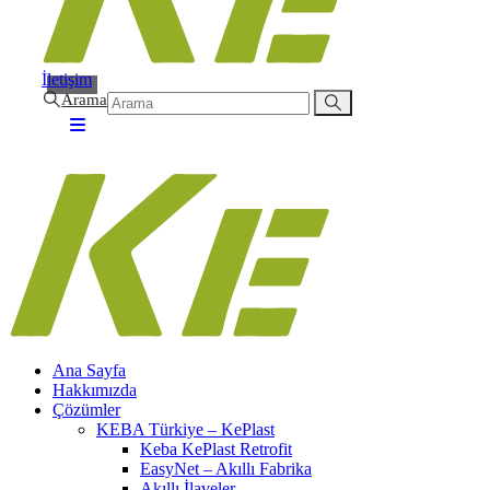
İletişim
Arama
Ana Sayfa
Hakkımızda
Çözümler
KEBA Türkiye – KePlast
Keba KePlast Retrofit
EasyNet – Akıllı Fabrika
Akıllı İlaveler