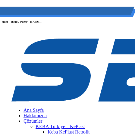
(0 212) 549 06 12
web@semiltd.com
9:00 - 18:00 / Pazar - KAPALI
Ana Sayfa
Hakkımızda
Çözümler
KEBA Türkiye – KePlast
Keba KePlast Retrofit