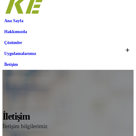
Ana Sayfa
Hakkımızda
Çözümler
Uygulamalarımız
İletişim
İletişim
İletişim bilgilerimiz