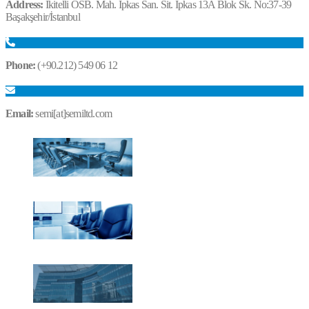
Address:
İkitelli OSB. Mah. İpkas San. Sit. İpkas 13A Blok Sk. No:37-39
Başakşehir/İstanbul
Phone:
(+90.212) 549 06 12
Email:
semi[at]semiltd.com