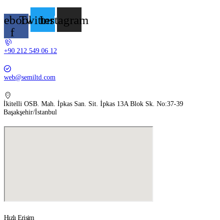
cebook-
Twitter
Instagram
f
+90 212 549 06 12
web@semiltd.com
İkitelli OSB. Mah. İpkas San. Sit. İpkas 13A Blok Sk. No:37-39
Başakşehir/İstanbul
Hızlı Erişim