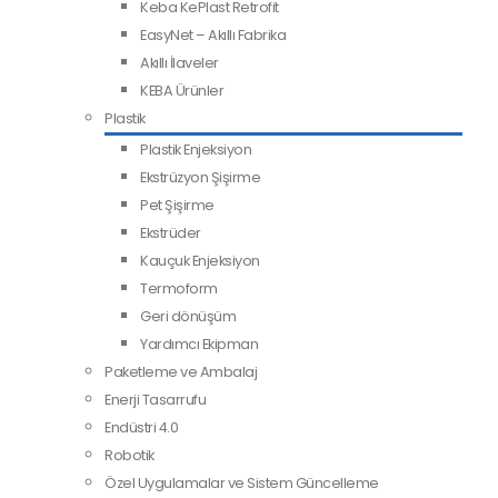
Keba KePlast Retrofit
EasyNet – Akıllı Fabrika
Akıllı İlaveler
KEBA Ürünler
Plastik
Plastik Enjeksiyon
Ekstrüzyon Şişirme
Pet Şişirme
Ekstrüder
Kauçuk Enjeksiyon
Termoform
Geri dönüşüm
Yardımcı Ekipman
Paketleme ve Ambalaj
Enerji Tasarrufu
Endüstri 4.0
Robotik
Özel Uygulamalar ve Sistem Güncelleme