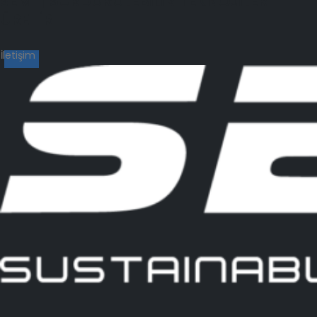
SEMİ | SÜRDÜRÜLEBİLİR TEKNOJİLER
ÜRETİR
İletişim