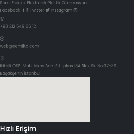
Semi Elektrik Elektronik Plastik Otomasyon
Facebook-f
Twitter
Instagram
+90 212 549 06 12
web@semiltd.com
İkitelli OSB. Mah. İpkas San. Sit. İpkas 13A Blok Sk. No:37-39
Başakşehir/İstanbul
Hızlı Erişim